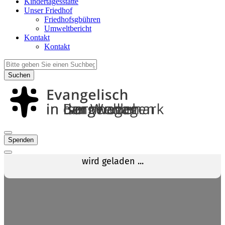
Kindertagesstätte
Unser Friedhof
Friedhofsgbühren
Umweltbericht
Kontakt
Kontakt
Suchen
Spenden